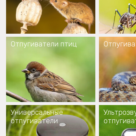
Отпугиватели птиц
Отпугива
Универсальные
Ультрозв
отпугиватели
отпугива