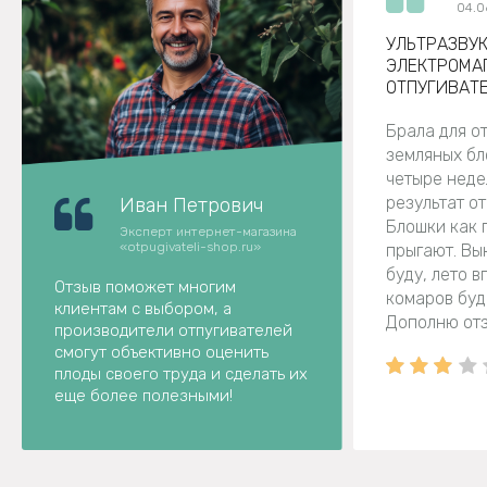
04.0
УЛЬТРАЗВУ
ЭЛЕКТРОМА
ОТПУГИВАТ
ЭКОСНАЙПЕР
Брала для о
земляных бл
четыре неде
результат о
Иван Петрович
Блошки как п
Эксперт интернет-магазина
«otpugivateli-shop.ru»
прыгают. Вы
буду, лето 
Отзыв поможет многим
комаров буд
клиентам с выбором, а
Дополню отз
производители отпугивателей
смогут объективно оценить
плоды своего труда и сделать их
еще более полезными!