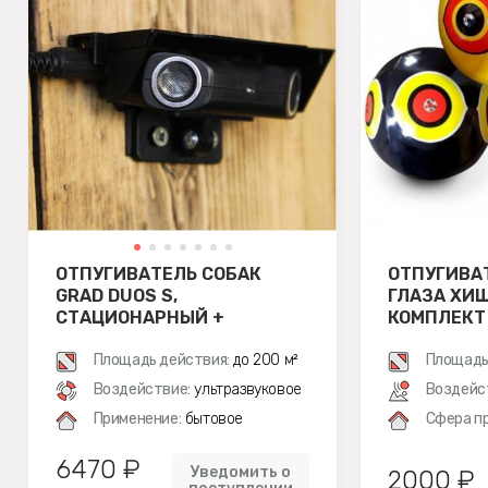
ОТПУГИВАТЕЛЬ СОБАК
ОТПУГИВА
GRAD DUOS S,
ГЛАЗА ХИ
СТАЦИОНАРНЫЙ +
КОМПЛЕКТ
ЗАЩИТНЫЙ КОЗЫРЕК
(КОМПЛЕКТ)
Площадь действия:
до 200 м²
Площадь
Воздействие:
ультразвуковое
Воздейс
Применение:
бытовое
Сфера п
6470 ₽
Уведомить о
2000 ₽